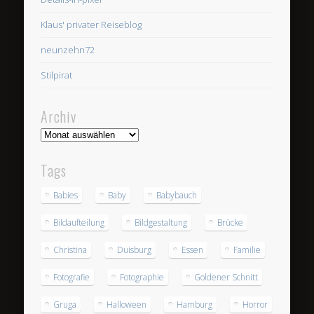
Klaus' privater Reiseblog
neunzehn72
Stilpirat
Archiv
Archiv
Tags
Babies
Baby
Babybauch
Bildaufteilung
Bildgestaltung
Brücke
Christina
Duisburg
Essen
Familie
Fotografie
Fotographie
Goldener Schnitt
Gruga
Halloween
Hamburg
Horror