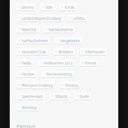
Johanna
Köln
Kürbis
Landschaftspark Duisburg
LaPaDu
Maternity
Nachtaufnahme
Nachtaufnahmen
Neugeboren
neunzehn72.de
Newborn
Oberhausen
Paddy
Parkleuchten 2012
Portrait
Pärchen
Pärchenshooting
Rheinpark Duisburg
Shooting
Speicherstadt
Stilpirat
Studio
Workshop
Impressum