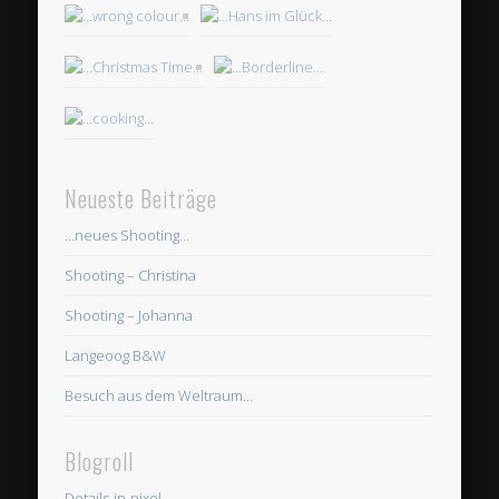
Neueste Beiträge
…neues Shooting…
Shooting – Christina
Shooting – Johanna
Langeoog B&W
Besuch aus dem Weltraum…
Blogroll
Details-in-pixel