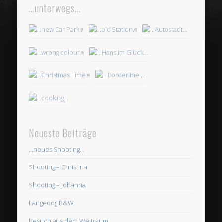
…unterwegs…
Neueste Beiträge
…neues Shooting…
Shooting – Christina
Shooting – Johanna
Langeoog B&W
Besuch aus dem Weltraum…