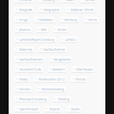
Fotografie
Fotographie
Goldener Schnitt
Gruga
Halloween
Hamburg
Horror
Johanna
Köln
Kürbis
Landschaftspark Duisburg
LaPaDu
Maternity
Nachtaufnahme
Nachtaufnahmen
Neugeboren
neunzehn72.de
Newborn
Oberhausen
Paddy
Parkleuchten 2012
Portrait
Pärchen
Pärchenshooting
Rheinpark Duisburg
Shooting
Speicherstadt
Stilpirat
Studio