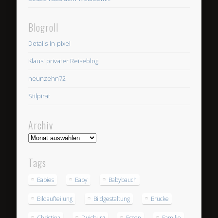
Blogroll
Details-in-pixel
Klaus' privater Reiseblog
neunzehn72
Stilpirat
Archiv
Archiv
Tags
Babies
Baby
Babybauch
Bildaufteilung
Bildgestaltung
Brücke
Christina
Duisburg
Essen
Familie