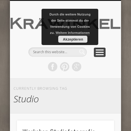
PORTFOLIO
EQUIPMENT
UNTERWEGS
ÜBER MICH
KONTAKT
HOME…
KUNDEN
…back to start…
…your pics…
…contact us…
…about me…
…my works…
…my Stuff…
…on tour…
K
Durch die weitere Nutzung
der Seite stimmst du der
Ph
Verwendung von Cookies
zu.
Weitere Informationen
Akzeptieren
CURRENTLY BROWSING TAG
Studio