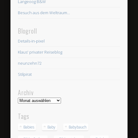
Langeoog B&W
Besuch aus dem Weltraum…
Blogroll
Details-in-pixel
Klaus' privater Reiseblog
neunzehn72
Stilpirat
Archiv
Archiv
Tags
Babies
Baby
Babybauch