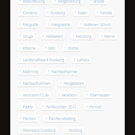
Bildaufteilung
Bildgestaltung
Brücke
Christina
Duisburg
Essen
Familie
Fotografie
Fotographie
Goldener Schnitt
Gruga
Halloween
Hamburg
Horror
Johanna
Köln
Kürbis
Landschaftspark Duisburg
LaPaDu
Maternity
Nachtaufnahme
Nachtaufnahmen
Neugeboren
neunzehn72.de
Newborn
Oberhausen
Paddy
Parkleuchten 2012
Portrait
Pärchen
Pärchenshooting
Rheinpark Duisburg
Shooting