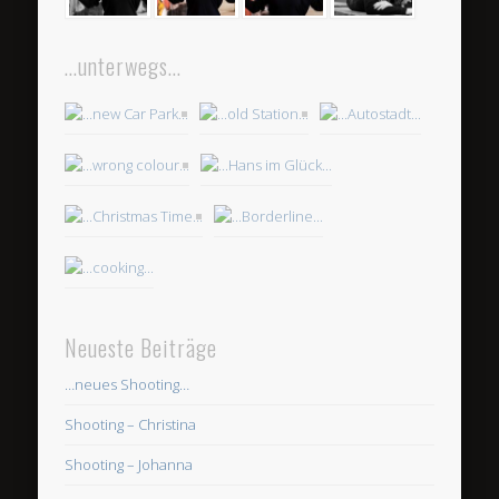
…unterwegs…
Neueste Beiträge
…neues Shooting…
Shooting – Christina
Shooting – Johanna