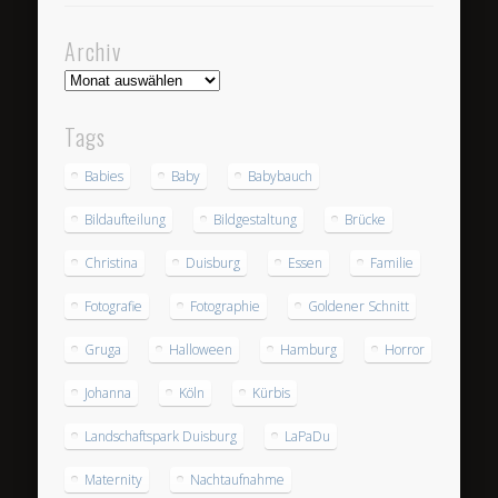
Archiv
Archiv
Tags
Babies
Baby
Babybauch
Bildaufteilung
Bildgestaltung
Brücke
Christina
Duisburg
Essen
Familie
Fotografie
Fotographie
Goldener Schnitt
Gruga
Halloween
Hamburg
Horror
Johanna
Köln
Kürbis
Landschaftspark Duisburg
LaPaDu
Maternity
Nachtaufnahme