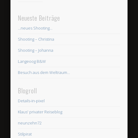
Neueste Beiträge
…neues Shooting…
Shooting – Christina
Shooting – Johanna
Langeoog B&W
Besuch aus dem Weltraum…
Blogroll
Details-in-pixel
Klaus' privater Reiseblog
neunzehn72
Stilpirat