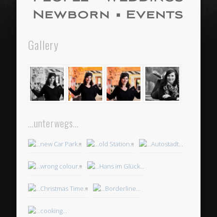
Gallery
…unterwegs…