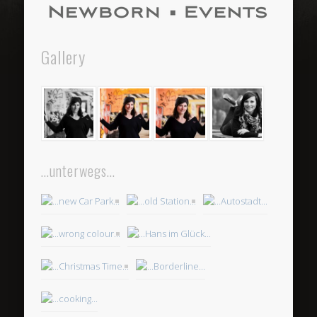
Gallery
…unterwegs…