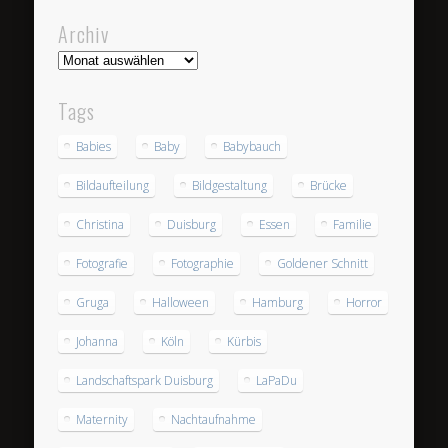
Archiv
Archiv
Tags
Babies
Baby
Babybauch
Bildaufteilung
Bildgestaltung
Brücke
Christina
Duisburg
Essen
Familie
Fotografie
Fotographie
Goldener Schnitt
Gruga
Halloween
Hamburg
Horror
Johanna
Köln
Kürbis
Landschaftspark Duisburg
LaPaDu
Maternity
Nachtaufnahme