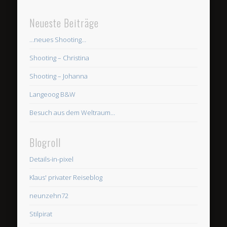
Neueste Beiträge
…neues Shooting…
Shooting – Christina
Shooting – Johanna
Langeoog B&W
Besuch aus dem Weltraum…
Blogroll
Details-in-pixel
Klaus' privater Reiseblog
neunzehn72
Stilpirat