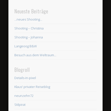
Neueste Beiträge
…neues Shooting…
Shooting – Christina
Shooting – Johanna
Langeoog B&W
Besuch aus dem Weltraum…
Blogroll
Details-in-pixel
Klaus' privater Reiseblog
neunzehn72
Stilpirat