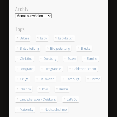
Archiv
Archiv
Tags
Babies
Baby
Babybauch
Bildaufteilung
Bildgestaltung
Brücke
Christina
Duisburg
Essen
Familie
Fotografie
Fotographie
Goldener Schnitt
Gruga
Halloween
Hamburg
Horror
Johanna
Köln
Kürbis
Landschaftspark Duisburg
LaPaDu
Maternity
Nachtaufnahme