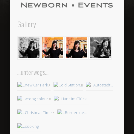
Gallery
…unterwegs…