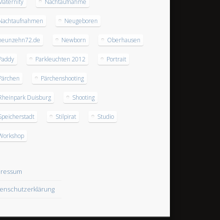
Maternity
Nachtaufnahme
Nachtaufnahmen
Neugeboren
neunzehn72.de
Newborn
Oberhausen
Paddy
Parkleuchten 2012
Portrait
Pärchen
Pärchenshooting
Rheinpark Duisburg
Shooting
Speicherstadt
Stilpirat
Studio
Workshop
pressum
enschutzerklärung