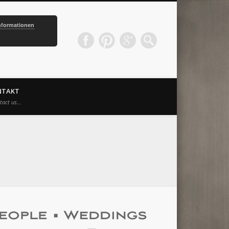
nformationen
NTAKT
tact us…