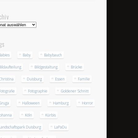
chiv
hiv
gs
Babies
Baby
Babybauch
Bildaufteilung
Bildgestaltung
Brücke
Christina
Duisburg
Essen
Familie
Fotografie
Fotographie
Goldener Schnitt
Gruga
Halloween
Hamburg
Horror
Johanna
Köln
Kürbis
Landschaftspark Duisburg
LaPaDu