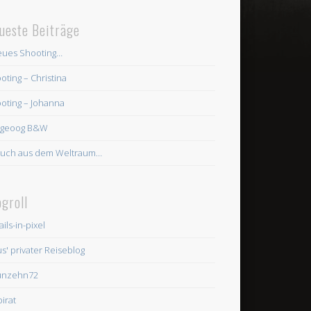
ueste Beiträge
ues Shooting…
oting – Christina
oting – Johanna
ngeoog B&W
uch aus dem Weltraum…
ogroll
ils-in-pixel
us' privater Reiseblog
unzehn72
pirat