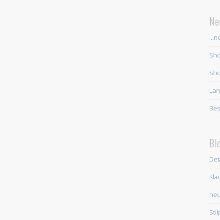
Ne
…ne
Sho
Sho
La
Bes
Bl
Deta
Kla
ne
Stil