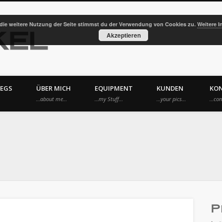
die weitere Nutzung der Seite stimmst du der Verwendung von Cookies zu.
Weitere I
Kräwinkel Photography
Akzeptieren
EGS
ÜBER MICH
EQUIPMENT
KUNDEN
KO
…about me…
…my Stuff…
…your pics…
…con