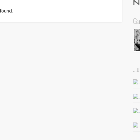
 found.
Ga
…u