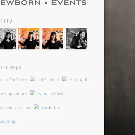
llery
nterwegs…