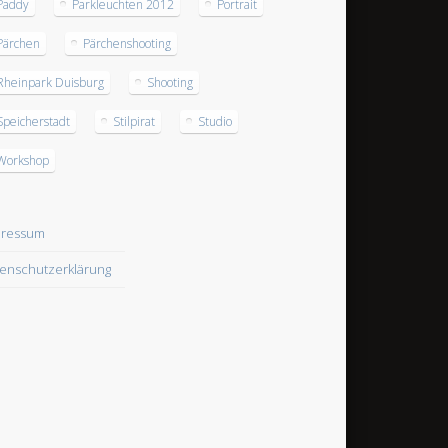
Paddy
Parkleuchten 2012
Portrait
Pärchen
Pärchenshooting
Rheinpark Duisburg
Shooting
Speicherstadt
Stilpirat
Studio
Workshop
pressum
enschutzerklärung