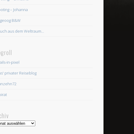
oting – Johanna
ngeoog B&W
uch aus dem Weltraum…
ogroll
ils-in-pixel
us' privater Reiseblog
unzehn72
pirat
chiv
hiv