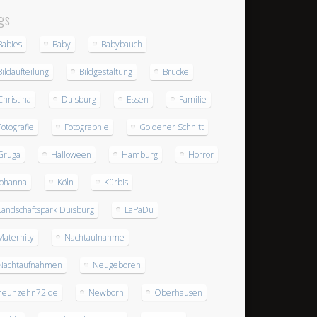
gs
Babies
Baby
Babybauch
Bildaufteilung
Bildgestaltung
Brücke
Christina
Duisburg
Essen
Familie
Fotografie
Fotographie
Goldener Schnitt
Gruga
Halloween
Hamburg
Horror
Johanna
Köln
Kürbis
Landschaftspark Duisburg
LaPaDu
Maternity
Nachtaufnahme
Nachtaufnahmen
Neugeboren
neunzehn72.de
Newborn
Oberhausen