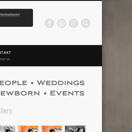
nformationen
NTAKT
tact us…
llery