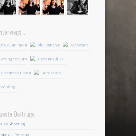
nterwegs…
ueste Beiträge
ues Shooting…
oting – Christina