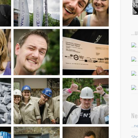
…u
Ne
…ne
Sho