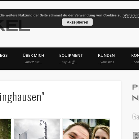
die weitere Nutzung der Seite stimmst du der Verwendung von Cookies zu.
Weitere I
Kräwinkel Photography
Akzeptieren
EGS
ÜBER MICH
EQUIPMENT
KUNDEN
KO
…about me…
…my Stuff…
…your pics…
…con
inghausen"
Ga