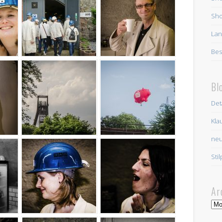
Sho
La
Bes
Bl
Deta
Kla
ne
Stil
Ar
Arc