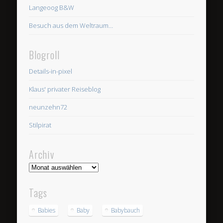
Langeoog B&W
Besuch aus dem Weltraum…
Blogroll
Details-in-pixel
Klaus' privater Reiseblog
neunzehn72
Stilpirat
Archiv
Archiv
Tags
Babies
Baby
Babybauch