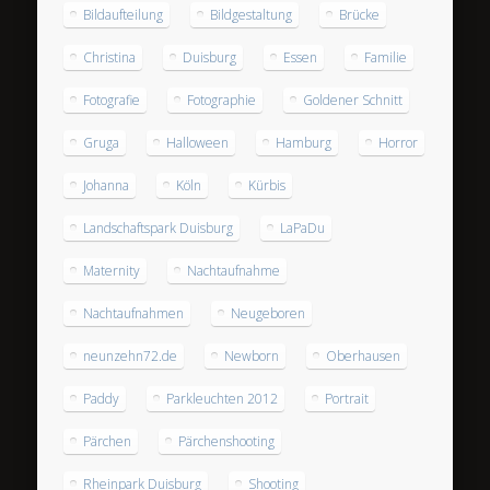
Bildaufteilung
Bildgestaltung
Brücke
Christina
Duisburg
Essen
Familie
Fotografie
Fotographie
Goldener Schnitt
Gruga
Halloween
Hamburg
Horror
Johanna
Köln
Kürbis
Landschaftspark Duisburg
LaPaDu
Maternity
Nachtaufnahme
Nachtaufnahmen
Neugeboren
neunzehn72.de
Newborn
Oberhausen
Paddy
Parkleuchten 2012
Portrait
Pärchen
Pärchenshooting
Rheinpark Duisburg
Shooting