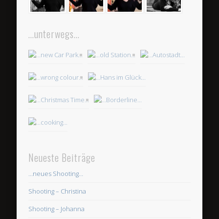
…unterwegs…
Neueste Beiträge
…neues Shooting…
Shooting – Christina
Shooting – Johanna